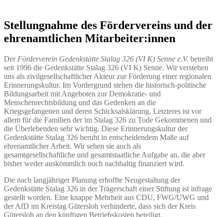
Stellungnahme des Fördervereins und der
ehrenamtlichen Mitarbeiter:innen
Der
Förderverein
Gedenkstätte Stalag 326 (VI K) Senne e.V.
betreibt
seit 1996 die Gedenkstätte Stalag 326 (VI K) Senne. Wir verstehen
uns als zivilgesellschaftlicher Akteur zur Förderung einer regionalen
Erinnerungskultur. Im Vordergrund stehen die historisch-politische
Bildungsarbeit mit Angeboten zur Demokratie- und
Menschenrechtsbildung und das Gedenken an die
Kriegsgefangenen und deren Schicksalsklärung. Letzteres ist vor
allem für die Familien der im Stalag 326 zu Tode Gekommenen und
die Überlebenden sehr wichtig. Diese Erinnerungskultur der
Gedenkstätte Stalag 326 beruht in entscheidendem Maße auf
ehrenamtlicher Arbeit. Wir sehen sie auch als
gesamtgesellschaftliche und gesamtstaatliche Aufgabe an, die aber
bisher weder auskömmlich noch nachhaltig finanziert wird.
Die nach langjähriger Planung erhoffte Neugestaltung der
Gedenkstätte Stalag 326 in der Trägerschaft einer Stiftung ist infrage
gestellt worden. Eine knappe Mehrheit aus CDU, FWG/UWG und
der AfD im Kreistag Gütersloh verhinderte, dass sich der Kreis
Gütersloh an den künftigen Betriebskosten beteiligt.